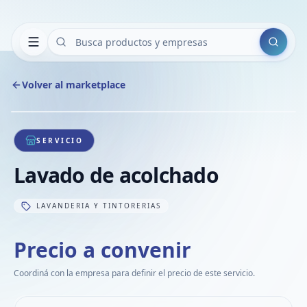
Buscar
Volver al marketplace
Copiar
Compart
Compa
1
/
1
VER
Compa
SERVICIO
Compa
Lavado de acolchado
Compa
LAVANDERIA Y TINTORERIAS
Precio a convenir
Coordiná con la empresa para definir el precio de este servicio.