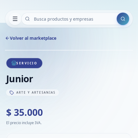
Buscar
Volver al marketplace
Copiar
Compart
Compa
1
/
1
VER
Compa
SERVICIO
Compa
Junior
Compa
ARTE Y ARTESANIAS
$ 35.000
El precio incluye IVA.