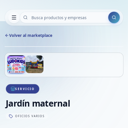
Buscar
Volver al marketplace
Copiar
Compart
Compa
Deslizá para ver más imágenes
1
/
2
VER
Compa
Compa
Compa
SERVICIO
Jardín maternal
OFICIOS VARIOS