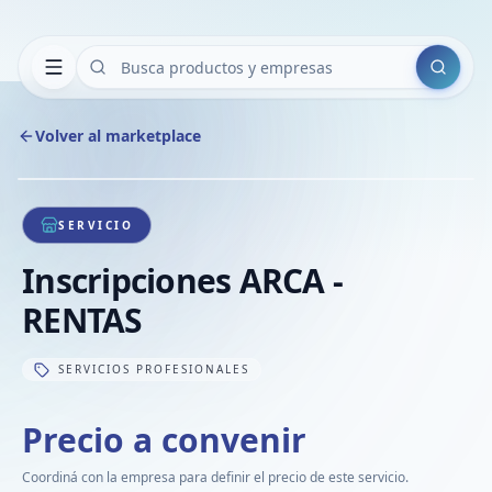
Buscar
Volver al marketplace
Copiar
Compart
Compa
1
/
1
VER
Compa
SERVICIO
Compa
Inscripciones ARCA -
Compa
RENTAS
SERVICIOS PROFESIONALES
Precio a convenir
Coordiná con la empresa para definir el precio de este servicio.