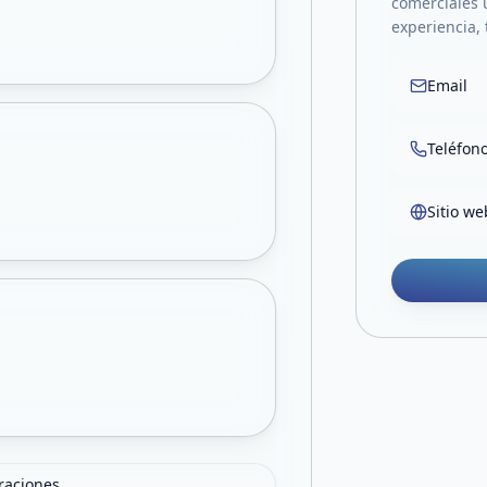
comerciales 
experiencia, 
Email
Teléfon
Sitio we
oraciones