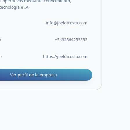
u operativos mediante conocimiento,
tecnología e IA.
info@joeldicosta.com
o
+5492664253552
b
https://joeldicosta.com
Ver perfil de la empresa