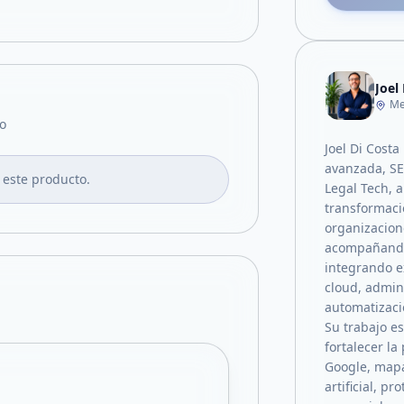
Joel
Me
o
Joel Di Costa
avanzada, SEO
 este producto.
Legal Tech, a
transformaci
organizacion
acompañando 
integrando e
cloud, admin
automatizació
Su trabajo e
fortalecer la
Google, mapa
artificial, p