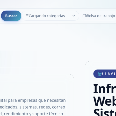
Buscar
Cargando categorías
Bolsa de trabajo
CATEGORÍAS
Limpiar
Cargando categorías...
Copiar link
Compartir producto
Compartir por WhatsApp
SERV
VER EN PANTALLA COMPLETA
Compartir por mail
Inf
Compartir en Facebook
Compartir en X
Web
igital para empresas que necesitan
edicados, sistemas, redes, correo
Sis
d, rendimiento y soporte técnico