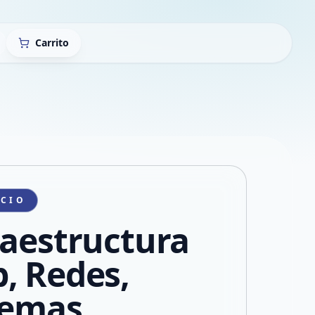
Carrito
ICIO
raestructura
, Redes,
temas,