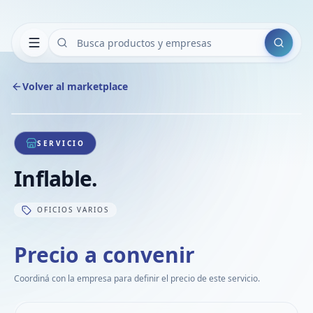
Buscar
Volver al marketplace
Copiar
Compart
Compa
1
/
1
VER
Compa
SERVICIO
Compa
Inflable.
Compa
OFICIOS VARIOS
Precio a convenir
Coordiná con la empresa para definir el precio de este servicio.