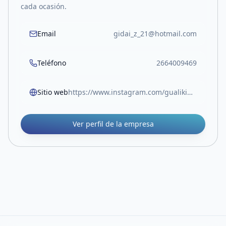
cada ocasión.
Email
gidai_z_21@hotmail.com
Teléfono
2664009469
Sitio web
https://www.instagram.com/gualikidss?igsh=c2k2MGx6NGNoaGdk
Ver perfil de la empresa