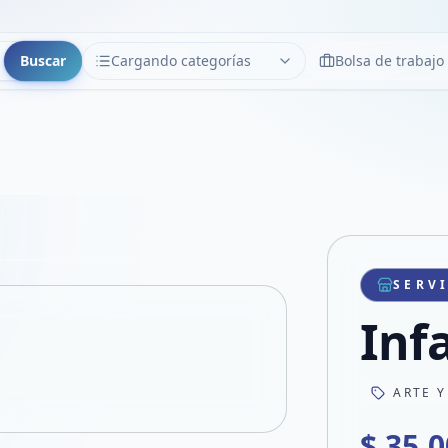
Buscar
Cargando categorías
Bolsa de trabajo
CATEGORÍAS
Limpiar
Cargando categorías...
Copiar link
Compartir producto
Compartir por WhatsApp
SERV
VER EN PANTALLA COMPLETA
Compartir por mail
Inf
Compartir en Facebook
Compartir en X
ARTE Y
$ 35.