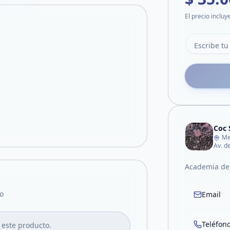
El precio incluy
Coc 
Me
Av. d
Academia de
o
Email
Teléfon
 este producto.