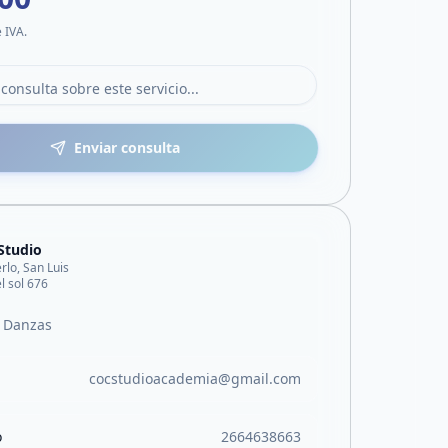
e IVA.
Enviar consulta
Studio
rlo, San Luis
el sol 676
 Danzas
cocstudioacademia@gmail.com
o
2664638663