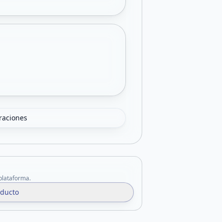
oraciones
 plataforma.
oducto