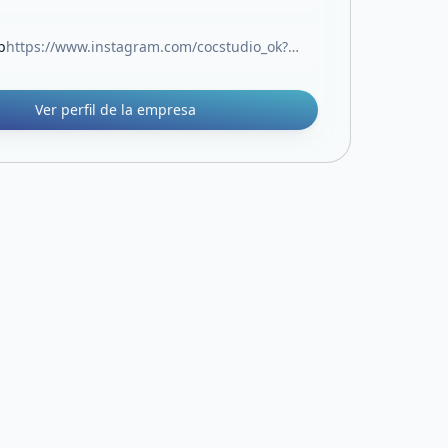
b
https://www.instagram.com/cocstudio_ok?igsh=aThkODE0bXJwbGxt&utm_source=qr
Ver perfil de la empresa