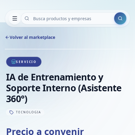
Buscar
Volver al marketplace
Copiar
Compart
Compa
1
/
1
VER
Compa
SERVICIO
Compa
IA de Entrenamiento y
Compa
Soporte Interno (Asistente
360°)
TECNOLOGIA
Precio a convenir