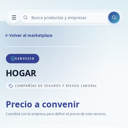
Buscar
Volver al marketplace
Copiar
Compart
Compa
1
/
1
VER
Compa
SERVICIO
Compa
HOGAR
Compa
COMPAÑÍAS DE SEGUROS Y RIESGO LABORAL
Precio a convenir
Coordiná con la empresa para definir el precio de este servicio.