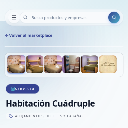
Buscar
Volver al marketplace
Copiar
Compart
Compa
Deslizá para ver más imágenes
1
/
6
VER
Compa
Compa
Compa
SERVICIO
Habitación Cuádruple
ALOJAMIENTOS, HOTELES Y CABAÑAS