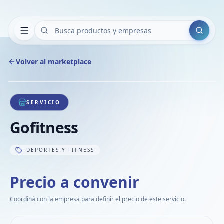
Buscar
Volver al marketplace
Copiar
Compart
Compa
1
/
1
VER
Compa
SERVICIO
Compa
Gofitness
Compa
DEPORTES Y FITNESS
Precio a convenir
Coordiná con la empresa para definir el precio de este servicio.