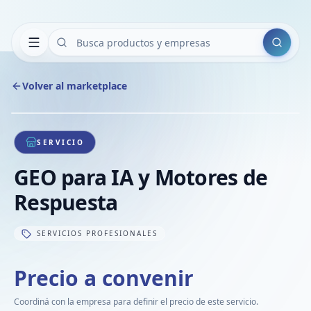
Buscar
Volver al marketplace
Copiar
Compart
Compa
1
/
1
VER
Compa
SERVICIO
Compa
GEO para IA y Motores de
Compa
Respuesta
SERVICIOS PROFESIONALES
Precio a convenir
Coordiná con la empresa para definir el precio de este servicio.