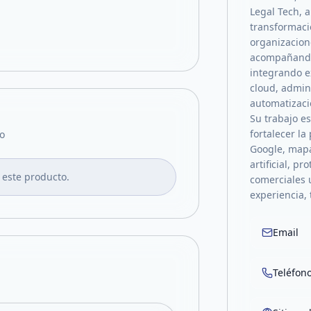
Legal Tech, a
transformaci
organizacion
acompañando 
integrando e
cloud, admin
automatizació
Su trabajo e
fortalecer la
o
Google, mapa
artificial, p
 este producto.
comerciales 
experiencia, 
Email
Teléfon