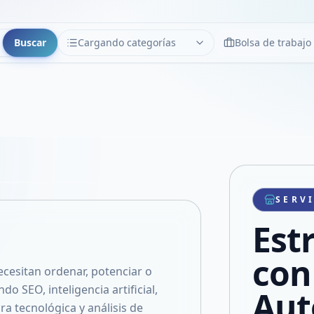
Buscar
Cargando categorías
Bolsa de trabajo
CATEGORÍAS
Limpiar
Cargando categorías...
Copiar link
Compartir producto
Compartir por WhatsApp
SERV
VER EN PANTALLA COMPLETA
Compartir por mail
Est
Compartir en Facebook
Compartir en X
con
cesitan ordenar, potenciar o
o SEO, inteligencia artificial,
Aut
a tecnológica y análisis de