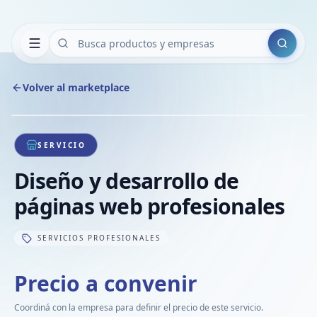
Buscar
Volver al marketplace
Copiar
Compart
Compa
1
/
1
VER
Compa
SERVICIO
Compa
Diseño y desarrollo de
Compa
páginas web profesionales
SERVICIOS PROFESIONALES
Precio a convenir
Coordiná con la empresa para definir el precio de este servicio.