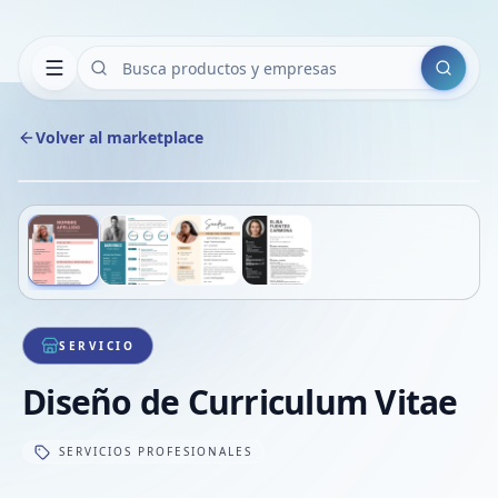
Buscar
Volver al marketplace
Copiar
Compart
Compa
Deslizá para ver más imágenes
1
/
4
VER
Compa
Compa
Compa
SERVICIO
Diseño de Curriculum Vitae
SERVICIOS PROFESIONALES