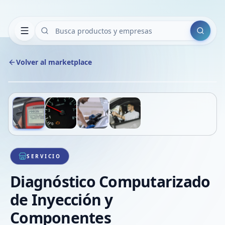
Buscar
Volver al marketplace
Copiar
Compart
Compa
Deslizá para ver más imágenes
1
/
4
VER
Compa
Compa
Compa
SERVICIO
Diagnóstico Computarizado
de Inyección y
Componentes