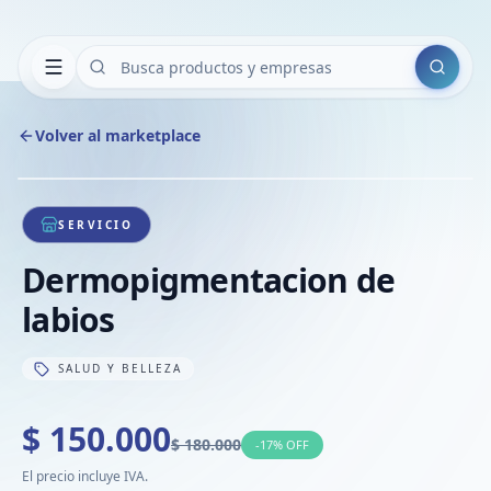
Buscar
Volver al marketplace
Copiar
Compart
Compa
1
/
1
VER
Compa
SERVICIO
Compa
Dermopigmentacion de
Compa
labios
SALUD Y BELLEZA
$ 150.000
$ 180.000
-
17
% OFF
El precio incluye IVA.