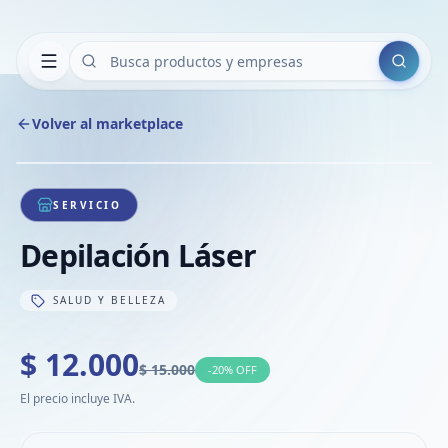
Buscar
Volver al marketplace
Copiar
Compart
Compa
1
/
1
VER
Compa
SERVICIO
Compa
Depilación Láser
Compa
SALUD Y BELLEZA
$ 12.000
$ 15.000
-
20
% OFF
El precio incluye IVA.