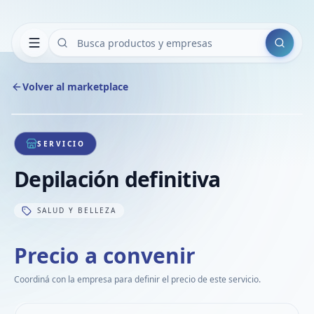
Buscar
Volver al marketplace
Copiar
Compart
Compa
1
/
1
VER
Compa
SERVICIO
Compa
Depilación definitiva
Compa
SALUD Y BELLEZA
Precio a convenir
Coordiná con la empresa para definir el precio de este servicio.