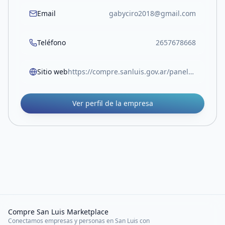
Email
gabyciro2018@gmail.com
Teléfono
2657678668
Sitio web
https://compre.sanluis.gov.ar/panel/empresas#:~:text=https%3A//compre.sanluis.gov.ar/empresa/gabriela%2Drodriguez%2Ddepilacion
Ver perfil de la empresa
Compre San Luis Marketplace
Conectamos empresas y personas en San Luis con