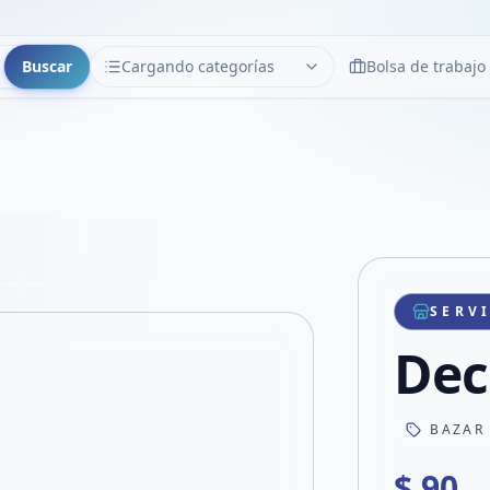
Buscar
Cargando categorías
Bolsa de trabajo
CATEGORÍAS
Limpiar
Cargando categorías...
Copiar link
Compartir producto
Compartir por WhatsApp
SERV
VER EN PANTALLA COMPLETA
Compartir por mail
Dec
Compartir en Facebook
Compartir en X
BAZAR
$ 90