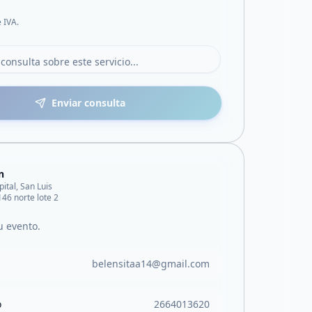
e IVA.
Enviar consulta
n
pital, San Luis
146 norte lote 2
 evento.
belensitaa14@gmail.com
o
2664013620