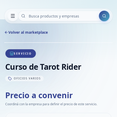
Buscar
Volver al marketplace
Copiar
Compart
Compa
1
/
1
VER
Compa
SERVICIO
Compa
Curso de Tarot Rider
Compa
OFICIOS VARIOS
Precio a convenir
Coordiná con la empresa para definir el precio de este servicio.