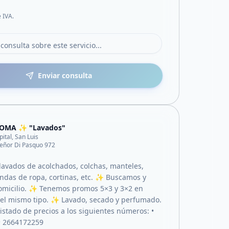
e IVA.
Enviar consulta
OMA ✨ "Lavados"
pital, San Luis
eñor Di Pasquo 972
vados de acolchados, colchas, manteles,
ndas de ropa, cortinas, etc. ✨ Buscamos y
omicilio. ✨ Tenemos promos 5×3 y 3×2 en
el mismo tipo. ✨ Lavado, secado y perfumado.
istado de precios a los siguientes números: •
• 2664172259