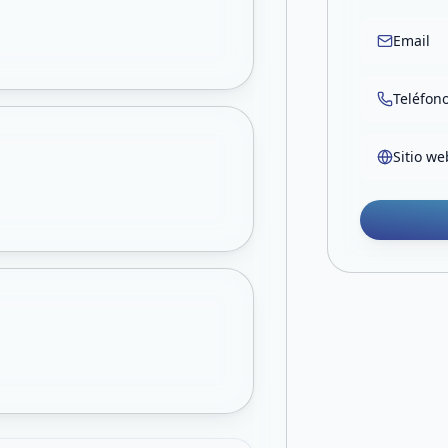
Email
Teléfon
Sitio we