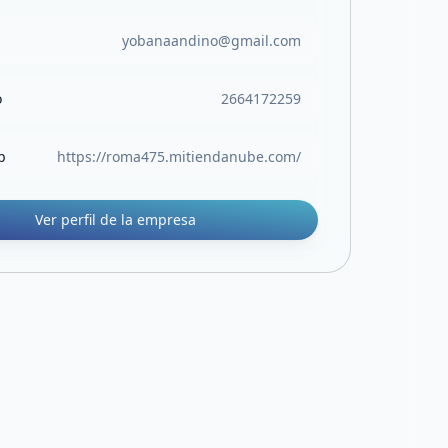
yobanaandino@gmail.com
o
2664172259
b
https://roma475.mitiendanube.com/
Ver perfil de la empresa