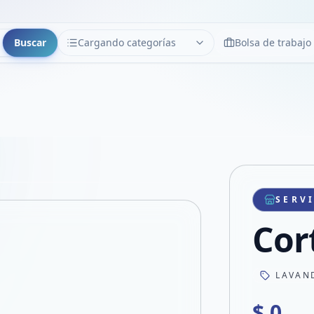
Buscar
Cargando categorías
Bolsa de trabajo
CATEGORÍAS
Limpiar
Cargando categorías...
Copiar link
Compartir producto
Compartir por WhatsApp
SERV
VER EN PANTALLA COMPLETA
Compartir por mail
Cor
Compartir en Facebook
Compartir en X
LAVAN
$ 0