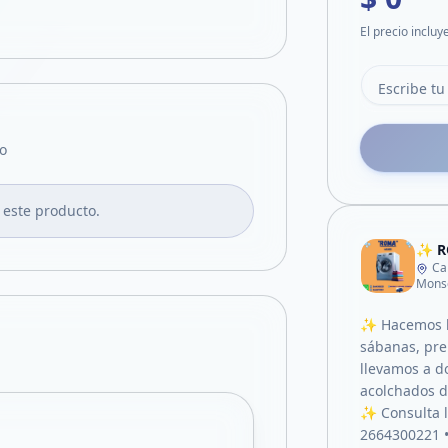
El precio incluy
o
 este producto.
✨ R
Ca
Mons
✨ Hacemos la
sábanas, pre
llevamos a d
acolchados d
✨ Consulta l
2664300221 