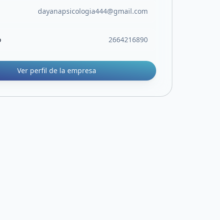
dayanapsicologia444@gmail.com
o
2664216890
Ver perfil de la empresa