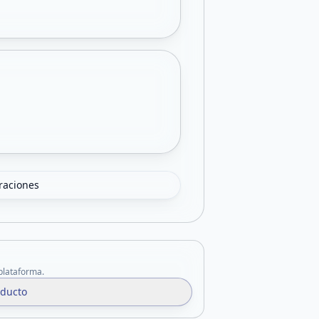
oraciones
 plataforma.
oducto