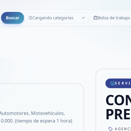
Buscar
Cargando categorías
Bolsa de trabajo
CATEGORÍAS
Limpiar
Cargando categorías...
Copiar link
Compartir producto
Compartir por WhatsApp
SERV
VER EN PANTALLA COMPLETA
Compartir por mail
CON
Compartir en Facebook
Compartir en X
PRE
Automotores, Motovehiculos,
$10.000. (tiempo de espera 1 hora)
AGENC