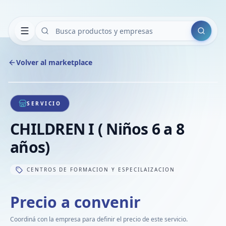
Buscar
Volver al marketplace
Copiar
Compart
Compa
1
/
1
VER
Compa
SERVICIO
Compa
CHILDREN I ( Niños 6 a 8
Compa
años)
CENTROS DE FORMACION Y ESPECILAIZACION
Precio a convenir
Coordiná con la empresa para definir el precio de este servicio.