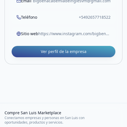
Email
bigbenacademiadeinglesvm@gmail.com
Teléfono
+5492657718522
Sitio web
https://www.instagram.com/bigbenacademiadeingles?igsh=NnRvNmhtd2ZsYjVy&utm_source=qr
Ver perfil de la empresa
Compre San Luis Marketplace
Conectamos empresas y personas en San Luis con
oportunidades, productos y servicios.