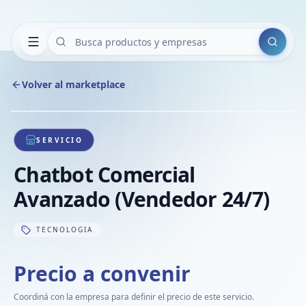
Buscar
Volver al marketplace
Copiar
Compart
Compa
1
/
1
VER
Compa
SERVICIO
Compa
Chatbot Comercial
Compa
Avanzado (Vendedor 24/7)
TECNOLOGIA
Precio a convenir
Coordiná con la empresa para definir el precio de este servicio.