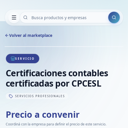
Buscar
Volver al marketplace
Copiar
Compart
Compa
1
/
1
VER
Compa
SERVICIO
Compa
Certificaciones contables
Compa
certificadas por CPCESL
SERVICIOS PROFESIONALES
Precio a convenir
Coordiná con la empresa para definir el precio de este servicio.