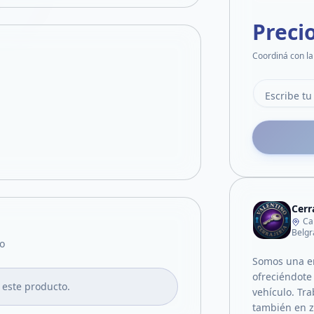
Preci
Coordiná con la
Cerr
Ca
Belgr
o
Somos una em
ofreciéndote
 este producto.
vehículo. Tr
también en z