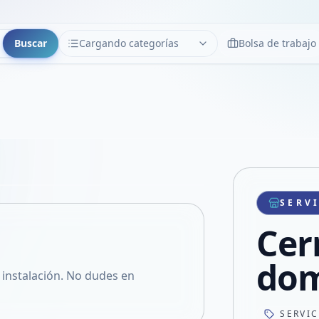
Buscar
Cargando categorías
Bolsa de trabajo
CATEGORÍAS
Limpiar
Cargando categorías...
Copiar link
Compartir producto
Compartir por WhatsApp
SERV
VER EN PANTALLA COMPLETA
Compartir por mail
Cer
Compartir en Facebook
Compartir en X
dom
, instalación. No dudes en
SERVI