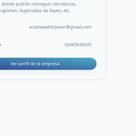
 donde podrás conseguir cerraduras,
aportes, duplicados de llaves, etc.
acostawalterjavier@gmail.com
o
02665038335
Ver perfil de la empresa