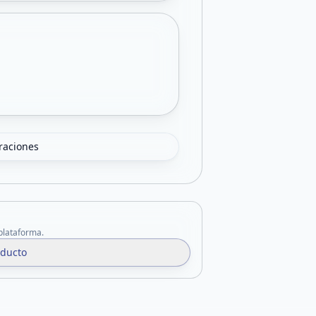
oraciones
 plataforma.
oducto