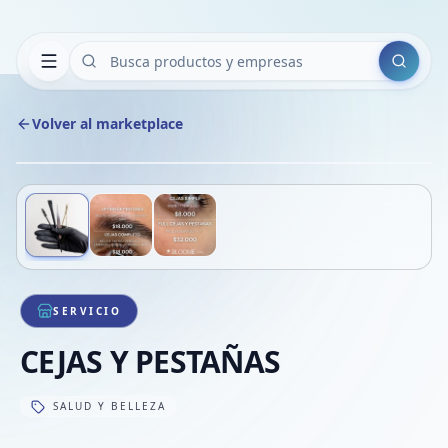
Buscar
Volver al marketplace
Copiar
Compart
Compa
Deslizá para ver más imágenes
1
/
3
VER
Compa
Compa
Compa
SERVICIO
CEJAS Y PESTAÑAS
SALUD Y BELLEZA