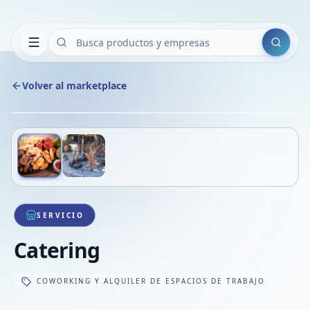
Buscar
Volver al marketplace
Copiar
Compart
Compa
Deslizá para ver más imágenes
1
/
2
VER
Compa
Compa
Compa
SERVICIO
Catering
COWORKING Y ALQUILER DE ESPACIOS DE TRABAJO