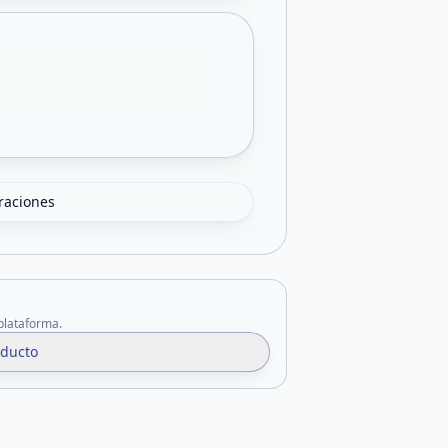
oraciones
 plataforma.
oducto