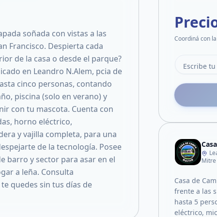
Preci
capada soñada con vistas a las
Coordiná con la
San Francisco. Despierta cada
rior de la casa o desde el parque?
icado en Leandro N.Alem, pcia de
hasta cinco personas, contando
o, piscina (solo en verano) y
nir con tu mascota. Cuenta con
as, horno eléctrico,
ra y vajilla completa, para una
Casa
despejarte de la tecnología. Posee
Le
e barro y sector para asar en el
Mitre
ogar a leña. Consulta
Casa de Cam
 te quedes sin tus días de
frente a las 
hasta 5 pers
eléctrico, mi