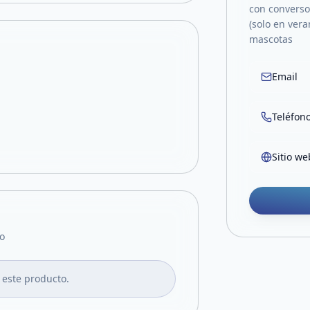
con conversor
(solo en vera
mascotas
Email
Teléfon
Sitio we
o
 este producto.