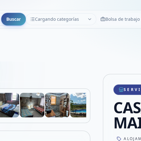
Buscar
Cargando categorías
Bolsa de trabajo
CATEGORÍAS
Limpiar
Cargando categorías...
Copiar link
Compartir producto
Compartir por WhatsApp
SERV
VER EN PANTALLA COMPLETA
Compartir por mail
CAS
Compartir en Facebook
Compartir en X
MA
ALOJA