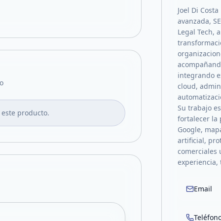
Joel Di Costa
avanzada, SEO
Legal Tech, a
transformaci
organizacion
acompañando 
integrando e
o
cloud, admin
automatizació
Su trabajo e
 este producto.
fortalecer la
Google, mapa
artificial, p
comerciales 
experiencia, 
Email
Teléfon