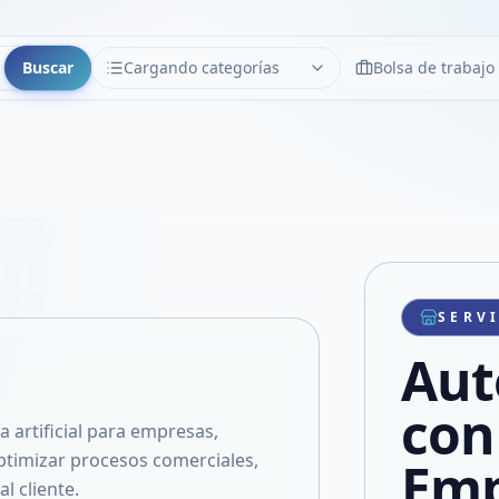
Buscar
Cargando categorías
Bolsa de trabajo
CATEGORÍAS
Limpiar
Cargando categorías...
Copiar link
Compartir producto
Compartir por WhatsApp
SERV
VER EN PANTALLA COMPLETA
Compartir por mail
Aut
Compartir en Facebook
Compartir en X
con
a artificial para empresas,
ptimizar procesos comerciales,
Emp
l cliente.