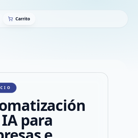
Carrito
ICIO
omatización
 IA para
resas e