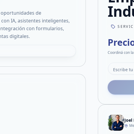
Ind
e oportunidades de
on IA, asistentes inteligentes,
SERVI
ntegración con formularios,
tas digitales.
Preci
Coordiná con la
Joel
Me