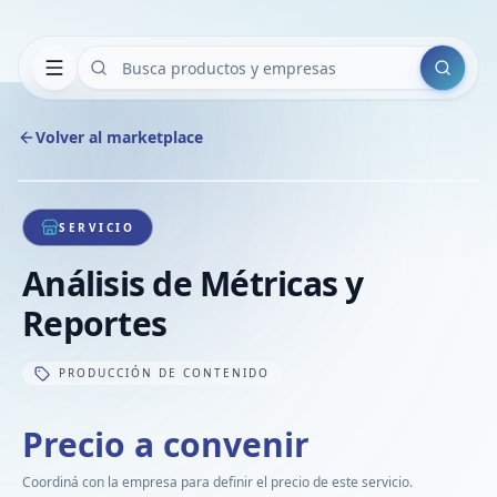
Buscar
Volver al marketplace
Copiar
Compart
Compa
1
/
1
VER
Compa
SERVICIO
Compa
Análisis de Métricas y
Compa
Reportes
PRODUCCIÓN DE CONTENIDO
Precio a convenir
Coordiná con la empresa para definir el precio de este servicio.