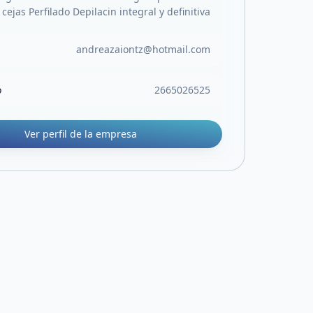
ejas Perfilado Depilacin integral y definitiva
andreazaiontz@hotmail.com
o
2665026525
Ver perfil de la empresa