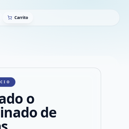
Carrito
ICIO
sado o
inado de
as