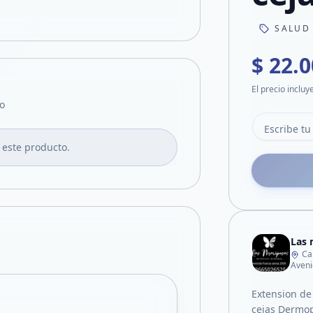
SALUD
$ 22.
El precio incluy
o
 este producto.
Las 
Ca
Aveni
Extension de
cejas Dermop