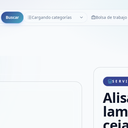
Buscar
Cargando categorías
Bolsa de trabajo
CATEGORÍAS
Limpiar
Cargando categorías...
Copiar link
Compartir producto
Compartir por WhatsApp
SERV
VER EN PANTALLA COMPLETA
Compartir por mail
Ali
Compartir en Facebook
Compartir en X
lam
cej