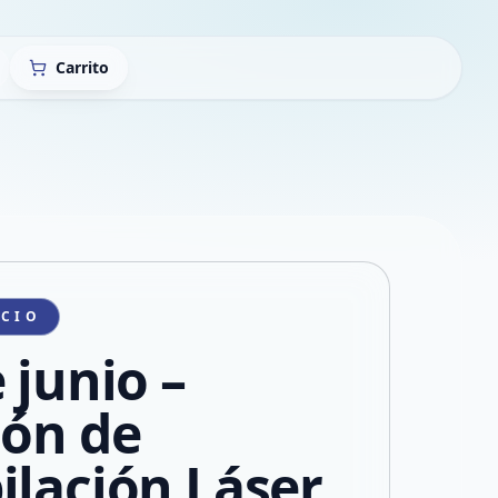
Carrito
ICIO
 junio –
ión de
ilación Láser