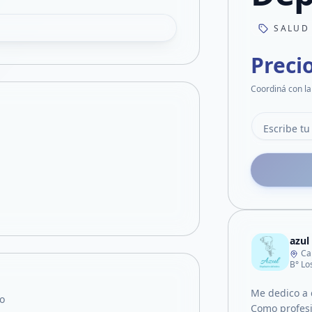
SALUD
Preci
Coordiná con la
azul
Ca
B° Lo
Me dedico a c
o
Como profesio