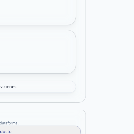
oraciones
 plataforma.
oducto