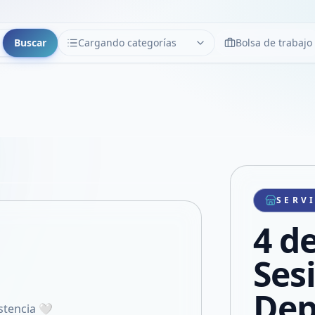
Buscar
Cargando categorías
Bolsa de trabajo
CATEGORÍAS
Limpiar
Cargando categorías...
Copiar link
Compartir producto
Compartir por WhatsApp
SERV
VER EN PANTALLA COMPLETA
Compartir por mail
4 de
Compartir en Facebook
Compartir en X
Ses
Dep
stencia 🤍