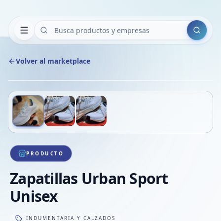
Buscar
Volver al marketplace
Copiar
Compart
Compa
Deslizá para ver más imágenes
1
/
3
VER
Compa
Compa
Compa
PRODUCTO
Zapatillas Urban Sport
Unisex
INDUMENTARIA Y CALZADOS