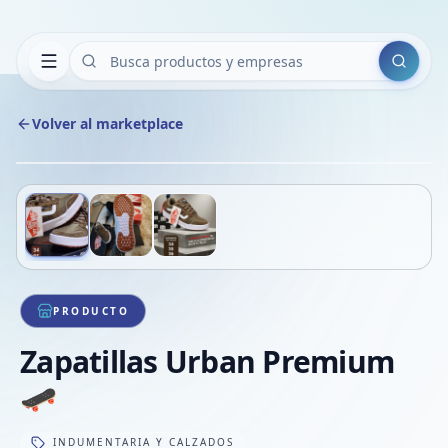
Buscar
Volver al marketplace
Copiar
Compart
Compa
Deslizá para ver más imágenes
1
/
3
VER
Compa
Compa
Compa
PRODUCTO
Zapatillas Urban Premium
🛹
INDUMENTARIA Y CALZADOS