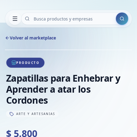
Buscar
Volver al marketplace
Copiar
Compart
Compa
1
/
1
VER
Compa
PRODUCTO
Compa
Zapatillas para Enhebrar y
Compa
Aprender a atar los
Cordones
ARTE Y ARTESANIAS
$ 5.800