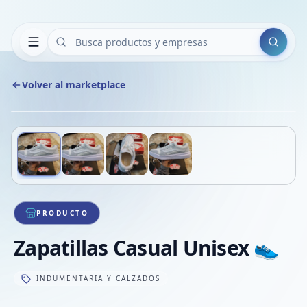
Buscar
Volver al marketplace
Copiar
Compart
Compa
Deslizá para ver más imágenes
1
/
4
VER
Compa
Compa
Compa
PRODUCTO
Zapatillas Casual Unisex 👟
INDUMENTARIA Y CALZADOS