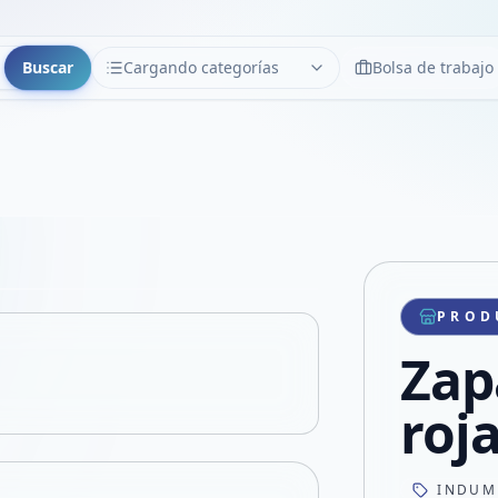
Buscar
Cargando categorías
Bolsa de trabajo
CATEGORÍAS
Limpiar
Cargando categorías...
Copiar link
Compartir producto
Compartir por WhatsApp
PROD
VER EN PANTALLA COMPLETA
Compartir por mail
Zap
Compartir en Facebook
Compartir en X
roj
INDUM