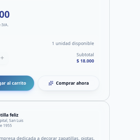
000
e IVA.
1 unidad disponible
Subtotal
$ 18.000
ar al carrito
Comprar ahora
illa feliz
pital, San Luis
le 1955
presa dedicada a decorar zapatillas, ojotas,