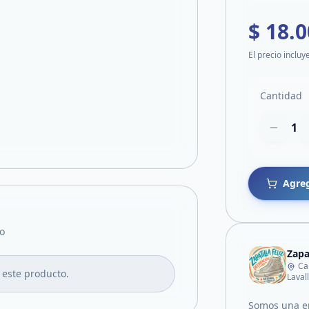
$ 18.
El precio incluy
Cantidad
1
Agreg
o
Zapat
Ca
 este producto.
Laval
Somos una em