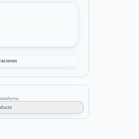
oraciones
 plataforma.
oducto