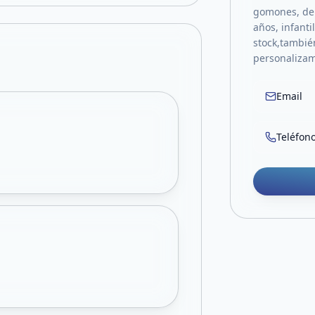
gomones, de 
años, infanti
stock,también
personaliza
Email
Teléfon