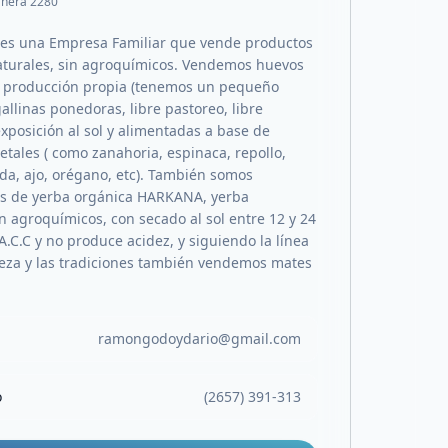
rnera 2280
 es una Empresa Familiar que vende productos
aturales, sin agroquímicos. Vendemos huevos
e producción propia (tenemos un pequeño
allinas ponedoras, libre pastoreo, libre
exposición al sol y alimentadas a base de
etales ( como zanahoria, espinaca, repollo,
da, ajo, orégano, etc). También somos
es de yerba orgánica HARKANA, yerba
n agroquímicos, con secado al sol entre 12 y 24
A.C.C y no produce acidez, y siguiendo la línea
leza y las tradiciones también vendemos mates
ramongodoydario@gmail.com
o
(2657) 391-313