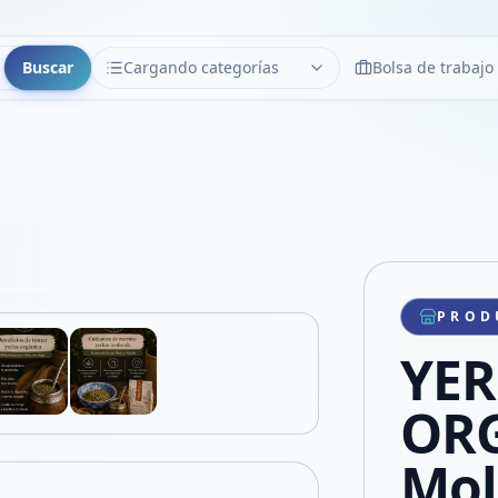
Buscar
Cargando categorías
Bolsa de trabajo
CATEGORÍAS
Limpiar
Cargando categorías...
Copiar link
Compartir producto
Compartir por WhatsApp
PROD
VER EN PANTALLA COMPLETA
Compartir por mail
YE
Compartir en Facebook
Compartir en X
ORG
Mol