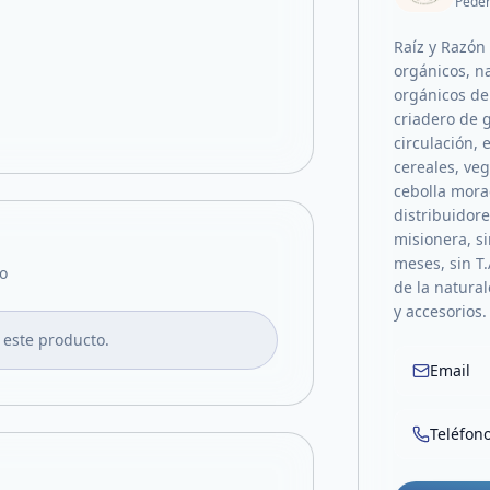
Pede
Raíz y Razón
orgánicos, n
orgánicos d
criadero de g
circulación, 
cereales, veg
cebolla mora
distribuidor
misionera, si
meses, sin T.
o
de la natura
y accesorios.
 este producto.
Email
Teléfon