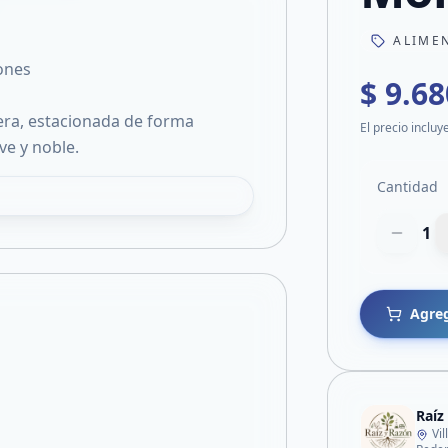
ALIME
ones
$ 9.68
era, estacionada de forma
El precio incluy
ve y noble.
Cantidad
1
Agreg
Raíz
Vi