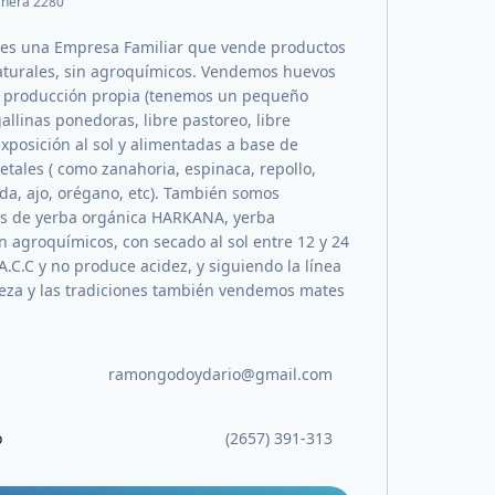
rnera 2280
 es una Empresa Familiar que vende productos
aturales, sin agroquímicos. Vendemos huevos
e producción propia (tenemos un pequeño
allinas ponedoras, libre pastoreo, libre
exposición al sol y alimentadas a base de
etales ( como zanahoria, espinaca, repollo,
da, ajo, orégano, etc). También somos
es de yerba orgánica HARKANA, yerba
n agroquímicos, con secado al sol entre 12 y 24
A.C.C y no produce acidez, y siguiendo la línea
leza y las tradiciones también vendemos mates
ramongodoydario@gmail.com
o
(2657) 391-313