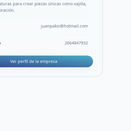
turas para crear piezas únicas como vajilla,
oración.
juanpaksi@hotmail.com
o
2664847932
Ver perfil de la empresa