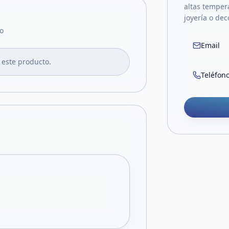
altas tempera
joyería o dec
o
Email
 este producto.
Teléfon