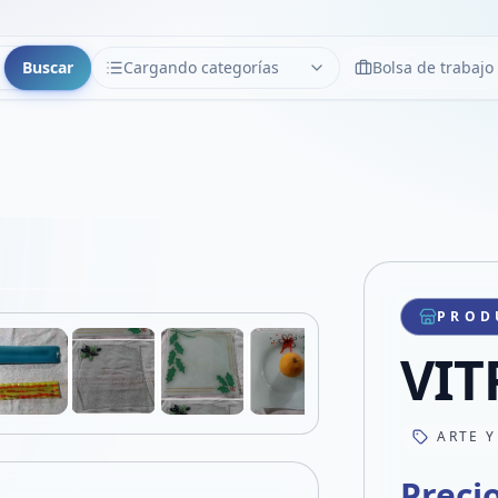
Buscar
Cargando categorías
Bolsa de trabajo
CATEGORÍAS
Limpiar
Cargando categorías...
Copiar link
Compartir producto
Compartir por WhatsApp
PROD
VER EN PANTALLA COMPLETA
Compartir por mail
VIT
Compartir en Facebook
Compartir en X
ARTE Y
Preci