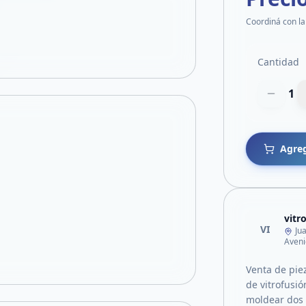
Coordiná con la
Cantidad
1
Agreg
vitr
VI
Ju
Aveni
Venta de piez
de vitrofusió
moldear dos 