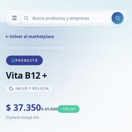
Buscar
Volver al marketplace
Copiar
Compart
Compa
1
/
1
VER
Compa
PRODUCTO
Compa
Vita B12 +
Compa
SALUD Y BELLEZA
$ 37.350
$ 41.500
-
10
% OFF
El precio incluye IVA.