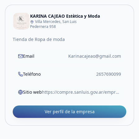
KARINA CAJEAO Estètica y Moda
Villa Mercedes, San Luis
Pedernera 958
Tienda de Ropa de moda
Email
Karinacajeao@gmail.com
Teléfono
2657690099
Sitio web
https://compre.sanluis.gov.ar/empresa/karina-cajeao-estetica-y-moda
Ver perfil de la empresa