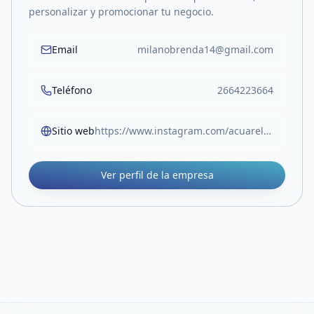
personalizar y promocionar tu negocio.
Email
milanobrenda14@gmail.com
Teléfono
2664223664
Sitio web
https://www.instagram.com/acuarela.imprenta.creativa?igsh=MWIwMHJlcW5lb3YwMw==
Ver perfil de la empresa