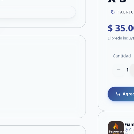
FABRI
$ 35.
El precio incluy
Cantidad
1
Agreg
Fia
Ca