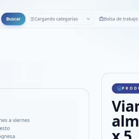
Buscar
Cargando categorías
Bolsa de trabajo
CATEGORÍAS
Limpiar
Cargando categorías...
Copiar link
Compartir producto
Compartir por WhatsApp
PROD
VER EN PANTALLA COMPLETA
Compartir por mail
Via
Compartir en Facebook
Compartir en X
alm
nes a viernes
pesto
x 5
lognesa