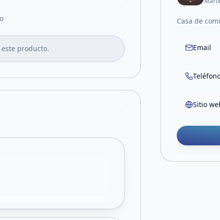
Marti
o
Casa de com
Email
 este producto.
Teléfon
Sitio we