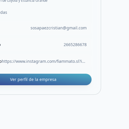
n de Loyola y Estancia Grande
idas
sosapaezcristian@gmail.com
o
2665286678
b
https://www.instagram.com/fiammato.sl?igsh=MXIwYzRldGloZ2Nscw==
Ver perfil de la empresa