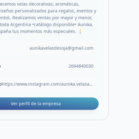
recemos velas decorativas, aromáticas,
diseños personalizados para regalos, eventos y
tos. Realizamos ventas por mayor y menor,
 toda Argentina •catálogo disponible• Aunika,
paña tus momentos más especiales. 🕯️
aunikavelasdesoja@gmail.com
o
2664840030
b
https://www.instagram.com/aunika.velasartesanales?igsh=MTM4aTBhbTNndjhjaQ==
Ver perfil de la empresa