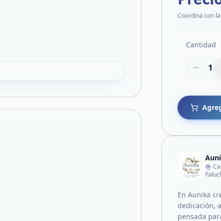
Coordiná con la
Cantidad
1
Agreg
Auni
Ca
Faluch
En Aunika cr
dedicación, 
pensada para