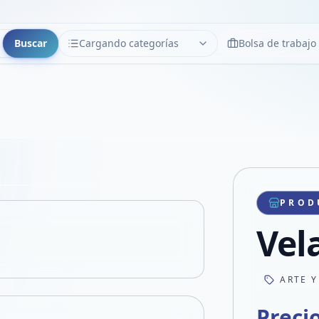
Buscar
Cargando categorías
Bolsa de trabajo
CATEGORÍAS
Limpiar
Cargando categorías...
Copiar link
Compartir producto
Compartir por WhatsApp
PROD
VER EN PANTALLA COMPLETA
Compartir por mail
Vel
Compartir en Facebook
Compartir en X
ARTE Y
Preci