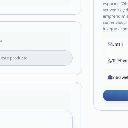
espacios. Of
souvenirs y 
emprendimien
con envíos a
luz que acom
o
Email
 este producto.
Teléfon
Sitio we