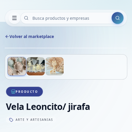
Buscar
Volver al marketplace
Copiar
Compart
Compa
Deslizá para ver más imágenes
1
/
3
VER
Compa
Compa
Compa
PRODUCTO
Vela Leoncito/ jirafa
ARTE Y ARTESANIAS