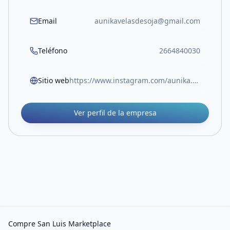
Email
aunikavelasdesoja@gmail.com
Teléfono
2664840030
Sitio web
https://www.instagram.com/aunika.velasartesanales?igsh=MTM4aTBhbTNndjhjaQ==
Ver perfil de la empresa
Compre San Luis Marketplace