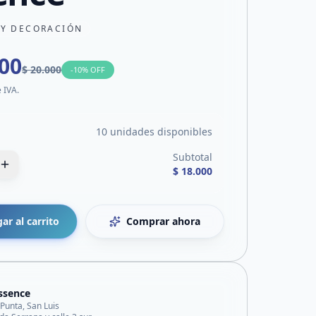
 Y DECORACIÓN
000
$ 20.000
-
10
% OFF
e IVA.
10 unidades disponibles
Subtotal
$ 18.000
ar al carrito
Comprar ahora
ssence
 Punta, San Luis