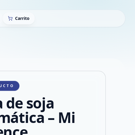
Carrito
UCTO
a de soja
mática – Mi
ence