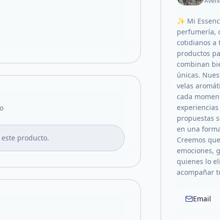
Aveni
✨ Mi Essence
perfumería, 
cotidianos a 
productos pa
combinan bie
únicas. Nuest
velas aromát
cada moment
experiencias 
o
propuestas s
en una forma
 este producto.
Creemos que 
emociones, g
quienes lo e
acompañar t
Email