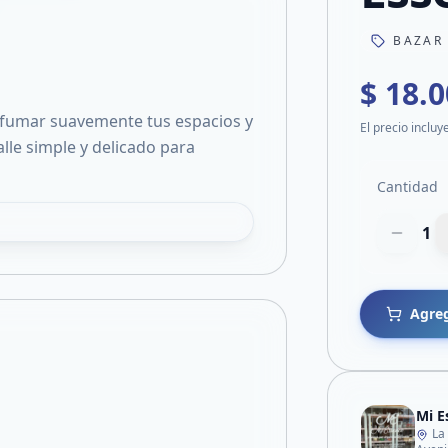
BAZAR
$ 18.
erfumar suavemente tus espacios y
El precio incluy
lle simple y delicado para
Cantidad
1
Agreg
Mi E
La