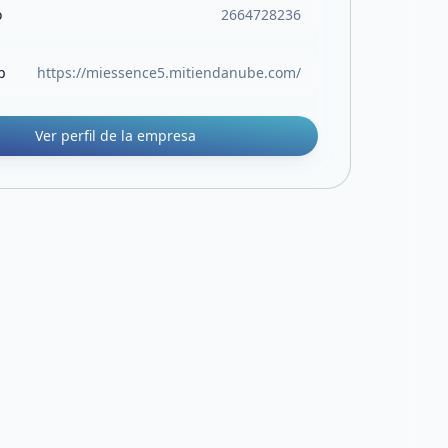
o
2664728236
b
https://miessence5.mitiendanube.com/
Ver perfil de la empresa