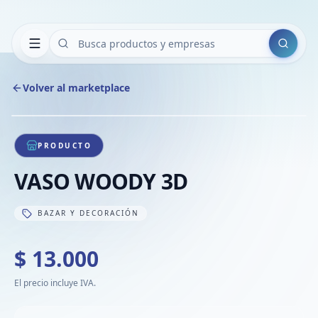
Buscar
Volver al marketplace
Copiar
Compart
Compa
1
/
1
VER
Compa
PRODUCTO
Compa
VASO WOODY 3D
Compa
BAZAR Y DECORACIÓN
$ 13.000
El precio incluye IVA.