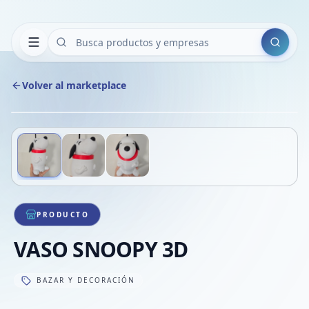
Buscar
Volver al marketplace
Copiar
Compart
Compa
Deslizá para ver más imágenes
1
/
3
VER
Compa
Compa
Compa
PRODUCTO
VASO SNOOPY 3D
BAZAR Y DECORACIÓN